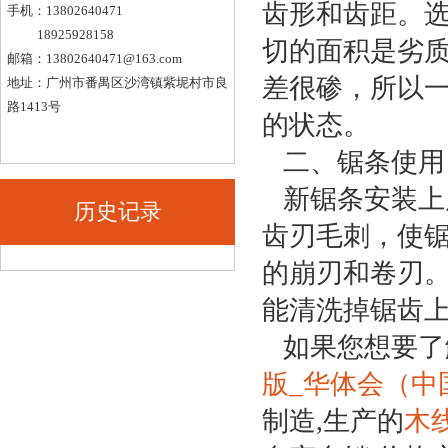
齿形和齿距。
手机：13802640471
18925928158
切的面积是劣
邮箱：
13802640471@163.com
差很碜，所以
地址：广州市番禺区沙湾镇紫坭村市良
路1413号
的状态。
二、锯条使用
新锯条安装上
历史记录
齿刃毛刺，使
的崩刃和卷刃
能清洗掉锯齿
如果您想要了
版_华体会（中
制造,生产的
木